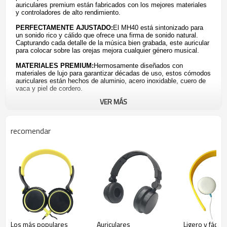
auriculares premium están fabricados con los mejores materiales
y controladores de alto rendimiento.
PERFECTAMENTE AJUSTADO:
El MH40 está sintonizado para
un sonido rico y cálido que ofrece una firma de sonido natural.
Capturando cada detalle de la música bien grabada, este auricular
para colocar sobre las orejas mejora cualquier género musical.
MATERIALES PREMIUM:
Hermosamente diseñados con
materiales de lujo para garantizar décadas de uso, estos cómodos
auriculares están hechos de aluminio, acero inoxidable, cuero de
vaca y piel de cordero.
VER MÁS
recomendar
Especificaciones de los auriculares:
1. Rango de frecuencia: 20Hz - 20KHz
2. Impedancia: 32 Ohm
3. Sensibilidad: 103dB +/- 5dB a 1KHz
4. Ponente: 40MM
5. Tipo de enchufe: 3.5 mm estéreo
6. Longitud del cable: alrededor de 1,5 m
Los más populares
Auriculares
Ligero y fácil 