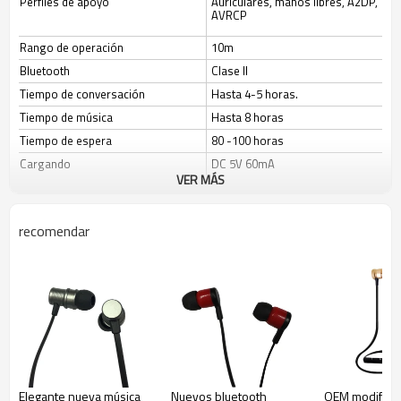
Perfiles de apoyo
Auriculares, manos libres, A2DP,
AVRCP
Rango de operación
10m
Bluetooth
Clase II
Tiempo de conversación
Hasta 4-5 horas.
Tiempo de música
Hasta 8 horas
Tiempo de espera
80 -100 horas
Cargando
DC 5V 60mA
VER MÁS
Batería incorporada
Batería de polímero de litio de alto
rendimiento.
recomendar
Elegante nueva música
Nuevos bluetooth
OEM modifica