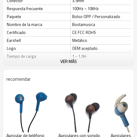
Conector
3.5mm
Respuesta frecuente
100Hz ~ 10KHz
Paquete
Bolso OPP / Personalizado
Nombre de la marca
Bostamusica
Certificado
CE FCC ROHS
Earshell
Metálico
Logo
OEM aceptado
Tiempo de carga
1 ~ 1.5H
VER MÁS
Estilo
En el oido
Color disponible
Negro / Oro Rosa / Personalizado
recomendar
Auricular de teléfono
Auriculares con sonido
Auriculares es